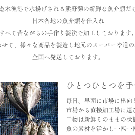
遊木漁港で水揚げされる熊野灘の新鮮な魚介類だ
日本各地の魚介類を仕入れ
すべて昔ながらの手作り製法で加工しております
合わせて、様々な商品を製造し地元のスーパーや道
全国へ発送しております。
ひとつひとつを手
毎日、早朝に市場に出向
市場から直接加工場に運
干物は新鮮そのままの状
魚の素材を活かし一匹一