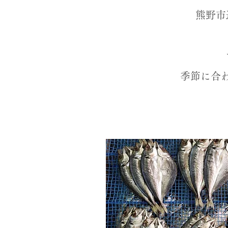
熊野市
​季節に