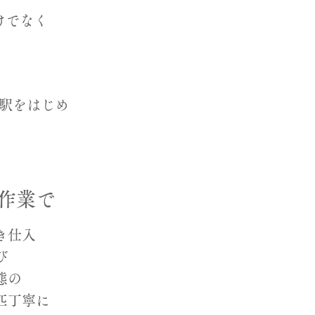
けでなく
。
の駅をはじめ
作業で
き仕入
び
態の
匹丁寧に