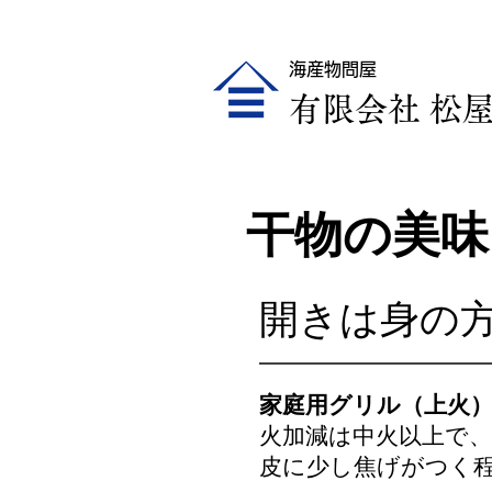
海産物問屋
​有限会社 松
干物の美味
開きは身の
家庭用グリル（上火
火加減は中火以上で
皮に少し焦げがつく